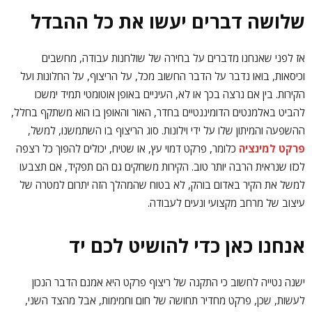
שלושה דברים יעשו את כל ההבדל
אז לפני שאנחנו מדברים על בחירה של שולחנות עבודה, מחשבים
וכיסאות, בואו נדבר על הדבר החשוב מכל, על הריצוף, על החלונות ועל
הקירות. בין אם נרצה בכך או לא, העיניים באופן אוטומטי תמיד ימשכו
להביט באלמנטים הדומיננטיים בחדר, האור והאופן בו הוא משתקף בחלל,
ההשפעה והמיתון שלו על ידי וילונות. סוג הריצוף בו השתמשנו, למשל,
פרקט למינציה
כלומר, פרקט דמוי עץ, או שטיח, יכולים להפוך כל רצפה
לכזו שנראית הרבה יותר טוב. הקירות משחקים גם הם תפקיד, אם תצבעו
למשל את הקיר באדום בוהק, לא בטוח שהמהלך הזה יתרום למטרה של
עיצוב של מרחב מקצועי ונעים לעבודה.
אנחנו כאן כדי להושיט לכם יד
ישנה נטייה לחשוב כי התקנה של ריצוף פרקט היא אמנם הדבר הנכון
לעשות, שכן, פרקט מחדיר תחושה של חום וחמימות, אבל מהצד השני,