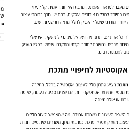
ים מעבר למראה האסתטי. מתכת היא חומר עמיד, קל לניקוי
מת
מים במיוחד לחללים ציבוריים ועסקיים, בהם יש צורך בחומרי עיצוב
של
ייחודי ומודרני שיכול להעניק לחלל מראה חדשני ומרשים.
צוו
, כל אחת עם יתרונותיה היא. אלומיניום קל משקל, ואידיאלי
דות מרבית ונחשבת לחומר יוקרתי ומתקדם. שימוש בפליז מעניק
ב לסגנונות רבים.
אקוסטיות לחיפויי מתכת
 מתכת
מציע פתרון כולל לעיצוב ואקוסטיקה בחלל. התקרה
 מספק עמידות ואסתטיקה. יחד, הם יוצרים סביבה נעימה, שקטה
בות או אולם תצוגה.
בה השפה העיצובית נשמרת אחידה, מה שמאפשר ליצור חללים
יצוב משחק תפקיד מרכזי, כמו בתי מלון, משרדים שיתופיים וחנויות