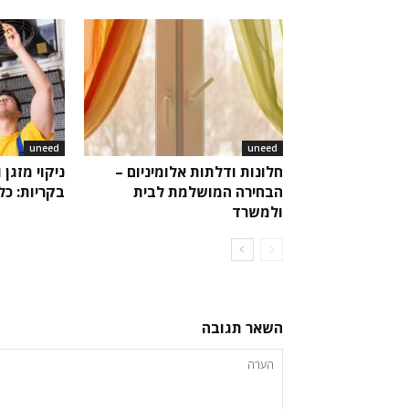
uneed
uneed
חלונות ודלתות אלומיניום –
ניקוי מזגן 
הבחירה המושלמת לבית
בקריות: כ
ולמשרד
השאר תגובה