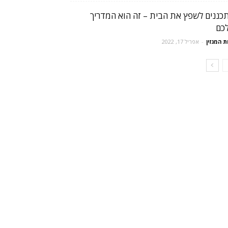
כננים לשפץ את הבית – זה הוא המדריך
כם
ת המגזין
-
אפריל 17, 2022