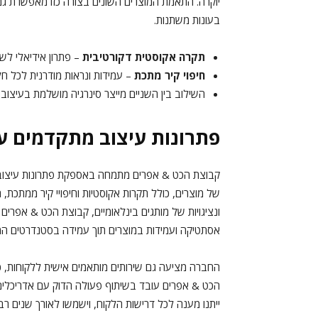
יוקרה. התאמת המוצרים השונים בצורה כזו מאפשרת גם 
בעונות משתנות.
תקרה אקוסטית דקורטיבית
– פתרון אידיאלי לשי
חיפוי קיר מתכת
– עמידות ונראות מודרנית לכל חל
השילוב בין השניים מייצר סינרגיה מושלמת בעיצוב 
פתרונות עיצוב מתקדמים ע
קבוצת הכט & אפרים מתמחה באספקת פתרונות עיצוב חד
של מוצרים, כולל תקרות אקוסטיות וחיפויי קיר ממתכת
ונציגויות של מותגים בינלאומיים, קבוצת הכט & אפרי
אסתטיקה ועמידות במוצרים תוך עמידה בסטנדרטים המח
החברה מציעה גם שירותים מותאמים אישית ללקוחות, כו
הכט & אפרים עובד בשיתוף פעולה הדוק עם אדריכלים
ייתנו מענה לכל דרישות הלקוח, וישמשו לאורך שנים רבו