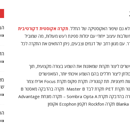
הב
אלא גם שיפור האקוסטיקה של החלל.
תקרה אקוסטית דקורטיבית
לבות עיצוב ייחודי עם יכולות ספיגת רעש מעולות, מה שמוביל
צוו
 עם מגוון רחב של דגמים וצבעים, ניתן להתאים את התקרה לכל
הק
צוו
שרים ליצור תקרות שמאזנות את השמע בצורה מקצועית, תוך
כולתן ליצור חללים בהם השמע איכותי יותר, המאפשרים
מא
למשתמשים להתמקד בעבודה או בלימודים ללא הפרעות חיצוניות. תת קטגוריה: תקרת פוקוס תקרת Focus אריח צמר
שת
Echoshape אקושייפ Ecofelt אקופלט תקרת פוליאסטר תקרת PET תקרת לבד Master B תקרה בהדבקה מאסטר B
צוו
תקרה מונחת תקרה חצי שקועה תקרה חצי נסתרת תקרה בהדבקה תקרת Sombra Opta A – תקרה מונחת Advantage
הפ
צוו