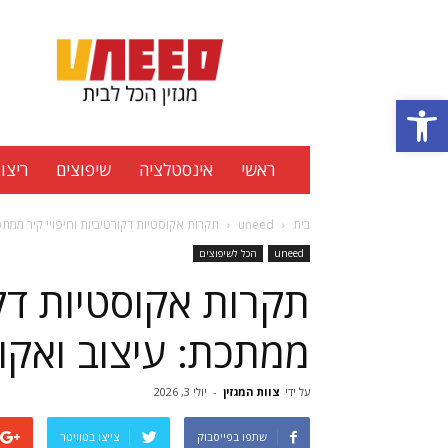
Uneed
מגזין
הכל
פתח סרגל נגישות
לבית
ראשי
אינסטלציה
שיפוצים
ריצוף
בית
uneed
תקרות אקוסטיות דקורטיביות וחיפויי קיר ממת
uneed
הכל לשיפוצים
תקרות אקוסטיות דקור
ממתכת: עיצוב ואקו
על ידי
צוות המגזין
-
יולי 3, 2026
שתפו בפייסבוק
צייצו בטוויטר