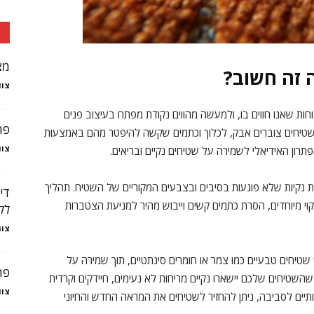
מצ
 זה חשוב?
צוו
ות שאנו חווים בו, ולמעשה מהווים נקודת מפתח בעיצוב פנים
פת
השטיחים צוברים אבק, לכלוך וכתמים שקשה להיפטר מהם באמצעות
צוו
תרון האידיאלי לשמירה על שטיחים נקיים ובריאים.
ת נקיות שלא פוגעות בסיבים ובצבעים המקוריים של השטיח. תהליך
די
וי מיוחדים, הסרת כתמים קשים וייבוש מהיר למניעת הצטברות
לק
צוו
שטיחים טבעיים כמו צמר או חומרים סינתטיים, תוך שמירה על
פת
 שהשטיחים שלכם יישארו נקיים מריחות לא נעימים, חיידקים וקרדית
צוו
דותיים לסביבה, ניתן להחזיר לשטיחים את המראה החדש והחיוני