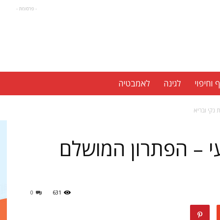
- פרסומת -
 וחיפוי
לגינה
לאמבטיה
 נקי ובריא
י – הפתרון המושלם
0
631