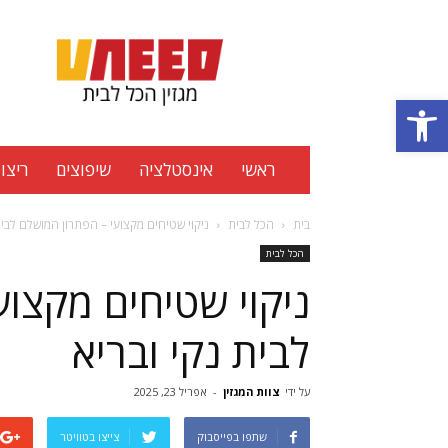
Uneed
מגזין
הכל
פתח סרגל נגישות
לבית
ראשי
אינסטלציה
שיפוצים
ריצוף
בית
הכל לבית
ניקוי שטיחים מקצועי – הפתרון המושלם לבית
הכל לבית
ניקוי שטיחים מקצוע
לבית נקי ובריא
על ידי
צוות המגזין
-
אפריל 23, 2025
שתפו בפייסבוק
צייצו בטוויטר