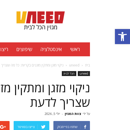
Uneed
מגזין
הכל
פתח סרגל נגישות
לבית
ראשי
אינסטלציה
שיפוצים
ריצוף
בית
uneed
ניקוי מזגן ומתקין מזגנים בקריות: כל מה שצריך
uneed
הכל לבית
ניקוי מזגן ומתקין מ
שצריך לדעת
על ידי
צוות המגזין
-
יולי 5, 2026
שתפו בפייסבוק
צייצו בטוויטר