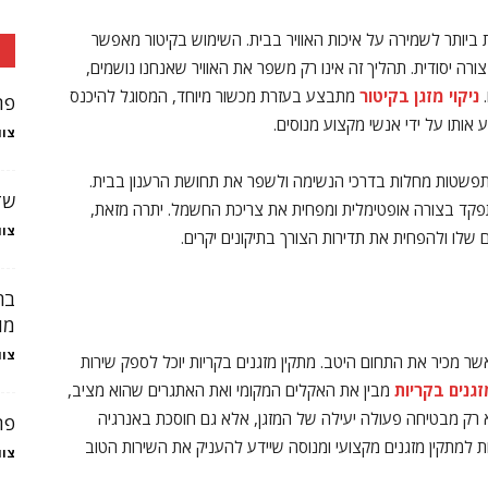
ת ביותר לשמירה על איכות האוויר בבית. השימוש בקיטור מאפשר
רה יסודית. תהליך זה אינו רק משפר את האוויר שאנחנו נושמים,
.
ניקוי מזגן בקיטור
מתבצע בעזרת מכשור מיוחד, המסוגל להיכנס
פת
 אותו על ידי אנשי מקצוע מנוסים.
צוו
ת התפשטות מחלות בדרכי הנשימה ולשפר את תחושת הרענון בבית.
שד
ד בצורה אופטימלית ומפחית את צריכת החשמל. יתרה מזאת,
צוו
 שלו ולהפחית את תדירות הצורך בתיקונים יקרים.
בח
מו
צוו
 מכיר את התחום היטב. מתקין מזגנים בקריות יוכל לספק שירות
זגנים בקריות
מבין את האקלים המקומי ואת האתגרים שהוא מציב,
א רק מבטיחה פעולה יעילה של המזגן, אלא גם חוסכת באנרגיה
פת
ת למתקין מזגנים מקצועי ומנוסה שיידע להעניק את השירות הטוב
צוו