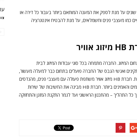
ער
ים שונים על מנת לספק את המענה המותאם ביותר בעבור כל דירה או
צוו
פים כמו מעצבי פנים וחשמלאים, על מנת להבטיח אינטגרציה
ויר
ים בתחום המיזוג. החברה מתמחה בכל סוגי עבודות המיזוג לבית
מתקינים ואנשי הגבס של החברה פועלים בתחום כבר למעלה מעשור,
ומתעדכנים באופן קבוע בהשתלמויות והרצאות מקצועיות. חברת HB מיזוג אוויר משתפת פעולה עם מעצבי פנים, מהנדסים
וספקים, וכך מבטיחה ללקוחותיה את הפתרונות המתקדמים והאמינים ביותר. חברת HB מבינה את החשיבות של שירות
ורך כל התהליך – מהתכנון הראשוני ועד לגמר התקנת המזגן והתחזוקה