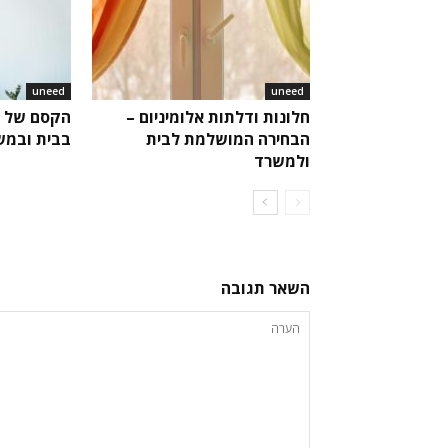
uneed
uneed
חלונות ודלתות אלומיניום –
הקסם של ה
הבחירה המושלמת לבית
בבית ובמש
ולמשרד
השאר תגובה