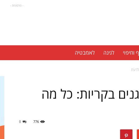
- פרסומת -
 וחיפוי
לגינה
לאמבטיה
 לדעת
זגנים בקריות: כל מה
0
776