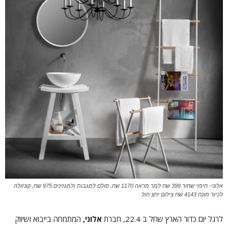
אלוני- חיפוי שחור 399 שח למר מראה 1170 שח, סולם למגבות ולמגזינים 975 שח, קונזולה
לכיור מונח 4143 שח צילום יחצ חול
לרגל יום כדור הארץ שחל ב 22.4, חברת
אלוני,
המתמחה בייבוא ושיווק