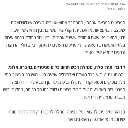
אלוני קונזולה לכיור מונח ZEN מחיר 4143 שח.
צילום יחצ חול
הפריטים במראה אמנותי, המתחבר אסוציאטיבית ליצירה אינדווידואלית
שעוצבה באמצעות מלאכת יד. הקולקציה משלבת בין מראה של עיבוד
ידני, המציג פני שטח וגימורים שאינם אחידים, ובין ייצור מהודק ברמת איכות
בלתי מתפשרת, המאפשרת לפריטים השונים להתמקד בלב חלל הרחצה
ולהפכו למלא שיק וסטייל.
לדברי תהל סלח, מנהלת רכש תחום כלים סניטריים בחברת אלוני
:
"המותג CIPI ידוע בכל העולם ואדריכלים עושים בו שימוש רב בעיצוב בתי
מלון בוטיקיים וספא יוקרה. ניתן להכניס נגיעה מן הטבע לחדר הרחצה
הפרטי בית באמצעות שילוב של פריטים נלווים כמו סל כביסה, מתקן לייבוש
מגבות, מראה ייחודית ועוד."
בין הפריטים ניתן למצוא: סל כביסה, מתלה למגבות, קונזולה לכיור מונח,
שידות, מדפי אמבטיה מעוצבים ועוד .