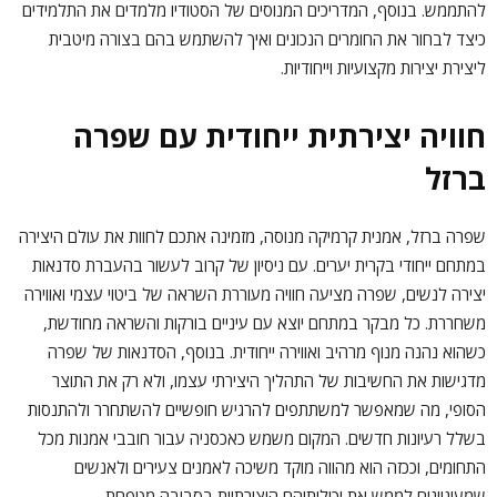
להתממש. בנוסף, המדריכים המנוסים של הסטודיו מלמדים את התלמידים
כיצד לבחור את החומרים הנכונים ואיך להשתמש בהם בצורה מיטבית
ליצירת יצירות מקצועיות וייחודיות.
חוויה יצירתית ייחודית עם שפרה
ברזל
שפרה ברזל, אמנית קרמיקה מנוסה, מזמינה אתכם לחוות את עולם היצירה
במתחם ייחודי בקרית יערים. עם ניסיון של קרוב לעשור בהעברת סדנאות
יצירה לנשים, שפרה מציעה חוויה מעוררת השראה של ביטוי עצמי ואווירה
משחררת. כל מבקר במתחם יוצא עם עיניים בורקות והשראה מחודשת,
כשהוא נהנה מנוף מרהיב ואווירה ייחודית. בנוסף, הסדנאות של שפרה
מדגישות את החשיבות של התהליך היצירתי עצמו, ולא רק את התוצר
הסופי, מה שמאפשר למשתתפים להרגיש חופשיים להשתחרר ולהתנסות
בשלל רעיונות חדשים. המקום משמש כאכסניה עבור חובבי אמנות מכל
התחומים, וככזה הוא מהווה מוקד משיכה לאמנים צעירים ולאנשים
שמעוניינים לממש את יכולותיהם היצירתיות בסביבה מטפחת.