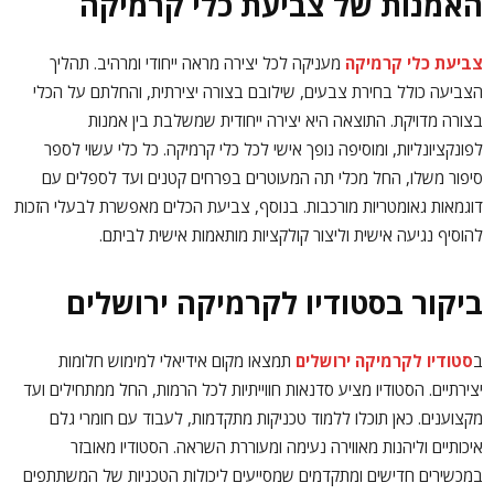
האמנות של צביעת כלי קרמיקה
צביעת כלי קרמיקה
מעניקה לכל יצירה מראה ייחודי ומרהיב. תהליך
הצביעה כולל בחירת צבעים, שילובם בצורה יצירתית, והחלתם על הכלי
בצורה מדויקת. התוצאה היא יצירה ייחודית שמשלבת בין אמנות
לפונקציונליות, ומוסיפה נופך אישי לכל כלי קרמיקה. כל כלי עשוי לספר
סיפור משלו, החל מכלי תה המעוטרים בפרחים קטנים ועד לספלים עם
דוגמאות גאומטריות מורכבות. בנוסף, צביעת הכלים מאפשרת לבעלי הזכות
להוסיף נגיעה אישית וליצור קולקציות מותאמות אישית לביתם.
ביקור בסטודיו לקרמיקה ירושלים
ב
סטודיו לקרמיקה ירושלים
תמצאו מקום אידיאלי למימוש חלומות
יצירתיים. הסטודיו מציע סדנאות חווייתיות לכל הרמות, החל ממתחילים ועד
מקצוענים. כאן תוכלו ללמוד טכניקות מתקדמות, לעבוד עם חומרי גלם
איכותיים וליהנות מאווירה נעימה ומעוררת השראה. הסטודיו מאובזר
במכשירים חדישים ומתקדמים שמסייעים ליכולות הטכניות של המשתתפים