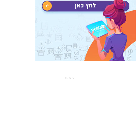
- פרסומת -