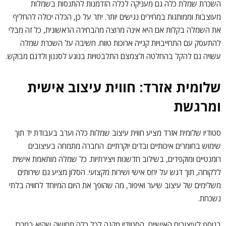
השכרת שמלת כלה גם מעניקה לכלה הזדמנות להתנסות בשמלות
מעוצבות וממותגות במחירים נגישים יותר. יתר על כן, הכלה יכולה להחליף
את השמלה בקלות אם היא אינה מרוצה מהבחירה הראשונית, כל זה מבלי
להתעסק עם התחייבויות קנייה ארוכות טווח. חשיבה על השכרת שמלה
עשויה גם להקל בהחלטה ולצמצם התלבטויות בנוגע לסגנון ולדגם מבוקש.
שלומית אזרד: חווית עיצוב אישית
ומרגשת
סטודיו שלומית אזרד מציע חווית עיצוב שמלות כלה וערב בעבודת יד תוך
שימוש בחומרים איכותיים ובדים יוקרתיים. החברה מתמחה בעיצובים
רומנטיים ומוקפדים, בשילוב חדשנות ויצירתיות. כל שמלה מותאמת אישית
ללקוחה, תוך דגש על יחס אישי ושירות מקצועי. הסלון מציע גם שירותים
משלימים של עיצוב שיער ואיפור, מה שהופך את היום המיוחד לחוויה בלתי
נשכחת.
בנוסף לעיצובים האישיים, הסטודיו מקנה לכל כלה תחושה שהיא במרכז