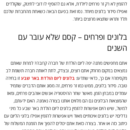
להזמין לא רק זר פרחים ליולדת, אלא גם להוסיף לו דובי לתינוק, שוקולדים
ואפילו סידור בלונים מיוחד. נסו זאת בפעם הבאה כשאחת מהחברות שלכם
תלד ותראו שתצאו מרוצים ביותר.
בלונים ופרחים – קסם שלא עובר עם
השנים
אתם מחפשים מתנה יפה ליום הולדת של חברה קרובה? למרות שאתם
נמצאים במקום מרוחק אתם רוצים, ובצדק, לתת לאותה חברה תשומת לב
מקסימה? אם כך, כדאי שתדעו:
בלונים ליום הולדת באר שבע
זו בחירה
טובה. סידור בלונים, ממש כמו זר פרחים, זה מסוג אותם הדברים שתמיד
עומדים במבחן הזמן. מאשר שחר ההיסטוריה אנשים אוהבים פרחים, ומאז
שהמוצאות הבלונים גם הם מלווים אותנו בצורה נאמנה. האם ידעתם,
למשל, שיש היום אפשרות להזמין בלונים ליום הולדת באר שבע כל מיני
גדלים? יש בלונים איכותיים מאוד ויש אפשרות להזמין אפילו בלוני הליום עם
כיתוב כזה או אחר. בצורה כזאת אתם יכולים להפוך את הזמנת המשלוח של