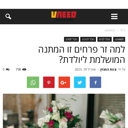
בית
uneed
uneed
הכל לבית
הכל לגינה
הכל לסלון
למה זר פרחים זו המתנה
המושלמת ליולדת?
על ידי
צוות המגזין
-
אפריל 19, 2025
718
0