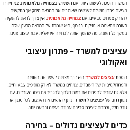
המשרד הופכת לפשוטה יותר עם השימוש ב
צמחייה מלאכותית
. צמחייה זו
מציעה פתרון מושלם לאנשים שאוהבים את המראה הירוק אך מתקשים
להחזיק צמחים טבעיים. עם
צמחייה מלאכותית
, אין צורך לדאוג להשקיה,
תאורה מתאימה או מזיקים. בנוסף, היא שומרת על המראה הרענן שלה
במשך כל השנה, מה שהופך אותה לבחירה אידיאלית עבור עיצוב פנים.
עציצים למשרד – פתרון עיצובי
ואקולוגי
הוספת
עציצים למשרד
היא דרך מצוינת לשפר את האווירה
והפרודוקטיביות של העובדים. צמחים במשרד לא רק מוסיפים צבע וחיים,
אלא גם עוזרים להפחית את רמות הלחץ ולהגביר את ריכוז העובדים. עם
מגוון רחב של
עציצים למשרד
, ניתן להתאים את העיצוב לכל סגנון או
גודל חלל, ולתרום ליצירת סביבה עבודה נעימה ובריאה יותר.
כדים לעציצים גדולים – בחירה