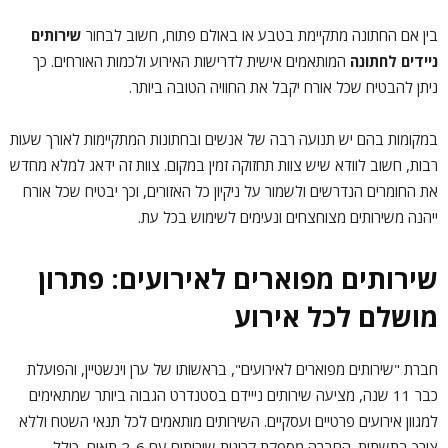
בין אם החתונה מתקיימת בטבע או באולם פתוח, חשוב לבחור
שירותים
ניידים לחתונה
המותאמים אישית לדרישות האירוע ולכמות האורחים. כך
ניתן להבטיח שכל אורח יקבל את החוויה הטובה ביותר.
במקומות בהם יש תנועה רבה של אנשים ובחתונות המתקיימות לאורך שעות
רבות, חשוב לוודא שיש צוות תחזוקה זמין במקום. צוות זה ידאג למלא מחדש
את החומרים הנדרשים ולשמור על ניקיון כל האזורים, וכך יבטיח שכל אורח
ייהנה משירותים מצוחצחים ונעימים לשימוש בכל עת.
שירותים מפוארים לאירועים: פתרון
מושלם לכל אירוע
חברת "שירותים מפוארים לאירועים", בראשותו של ערן וינשטיין, והפועלת
כבר 11 שנה, מציעה שירותים נייידם בסטנדרט הגבוה ביותר שמתאימים
למגוון אירועים פרטיים ועסקיים. השירותים מותאמים לכל תנאי השטח וללא
צורך בתשתית. החברה מספקת קרונות שירותים עם 2-6 תאים, כולל