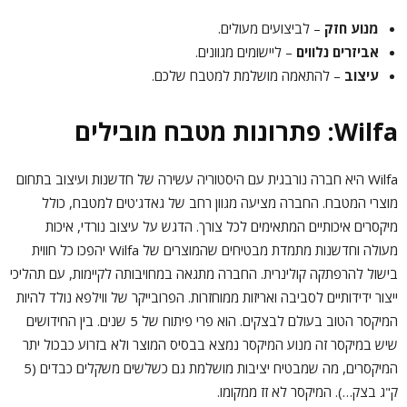
מנוע חזק
– לביצועים מעולים.
אביזרים נלווים
– ליישומים מגוונים.
עיצוב
– להתאמה מושלמת למטבח שלכם.
Wilfa: פתרונות מטבח מובילים
Wilfa היא חברה נורבגית עם היסטוריה עשירה של חדשנות ועיצוב בתחום
מוצרי המטבח. החברה מציעה מגוון רחב של גאדג'טים למטבח, כולל
מיקסרים איכותיים המתאימים לכל צורך. הדגש על עיצוב נורדי, איכות
מעולה וחדשנות מתמדת מבטיחים שהמוצרים של Wilfa יהפכו כל חווית
בישול להרפתקה קולינרית. החברה מתגאה במחויבותה לקיימות, עם תהליכי
ייצור ידידותיים לסביבה ואריזות ממוחזרות.
הפרובייקר של ווילפא נולד להיות
המיקסר הטוב בעולם לבצקים. הוא פרי פיתוח של 5 שנים. בין החידושים
שיש במיקסר זה מנוע המיקסר נמצא בבסיס המוצר ולא בזרוע כבכול יתר
המיקסרים, מה שמבטיח יציבות מושלמת גם כשלשים משקלים כבדים (5
ק"ג בצק…). המיקסר לא זז ממקומו.