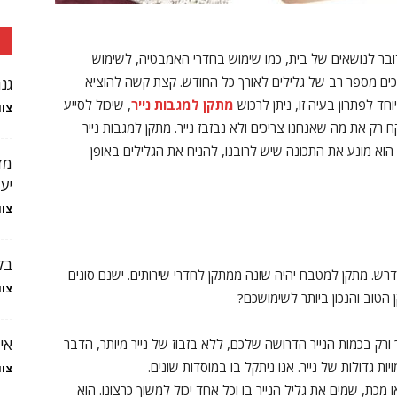
דובר לנושאים של בית, כמו שימוש בחדרי האמבטיה, לשימוש
רכים מספר רב של גלילים לאורך כל החודש. קצת קשה להוציא
גנ
חד לפתרון בעיה זו, ניתן לרכוש
מתקן למגבות נייר
, שיכול לסייע
צוו
ח רק את מה שאנחנו צריכים ולא נבזבז נייר. מתקן למגבות נייר
הוא מונע את התכונה שיש לרובנו, להניח את הגלילים באופן
מז
יע
צוו
בק
דרש. מתקן למטבח יהיה שונה ממתקן לחדרי שירותים. ישנם סוגים
צוו
 הטוב והנכון ביותר לשימושכם?
אי
רק בכמות הנייר הדרושה שלכם, ללא בזבוז של נייר מיותר, הדבר
ת גדולות של נייר. אנו ניתקל בו במוסדות שונים.
צוו
 מכת, שמים את גליל הנייר בו וכל אחד יכול למשוך כרצונו. הוא