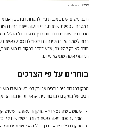
קרדיט: iroll.co.il
רובנו משתמשים במגבות נייר למטרות רבות, בין אם מ
במטבח, לספיגת שומנים, לניקוי ועוד. ישנם בתים הצו
מגבת נייר שהידיים רטובות וצריך לגעת בכל הגליל. במיו
רבות לשמור על ההיגיינה וגם יחסוך לנו כסף, כאשר ניק
תורם לא רק להיגיינה, אלא לסדר במקום בו הוא מוצב, 
רנדומלי איפה שנמצא מקום.
בוחרים על פי הצרכים
מתקן למגבות נייר
בוחרים אך ורק לפי השימוש לו הוא נ
רבים של מתקנים למגבות נייר, אז איך תדעו מהו המתקן
שימוש בשיטת צץ רץ – מתקן זה מאפשר שימוש אך ו
הופך לחסכוני מאוד כאשר מדובר בשימושים של כמויו
מתקן לגלילי נייר – בדרך כלל הוא עשוי מפלסטיק או