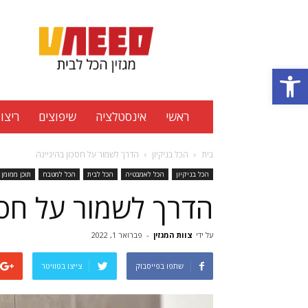
Uneed
מגזין
הכל
פתח סרגל נגישות
לבית
ראשי
אינסטלציה
שיפוצים
ריצוף
בית
הכל בניקיון
הדרך לשמור על חסכון בהיגיינה
הכל בניקיון
הכל לאמבטיה
הכל לבית
הכל למטבח
תוכן ממומן
הדרך לשמור על חסכו
על ידי
צוות המגזין
-
פברואר 1, 2022
שתפו בפייסבוק
צייצו בטוויטר