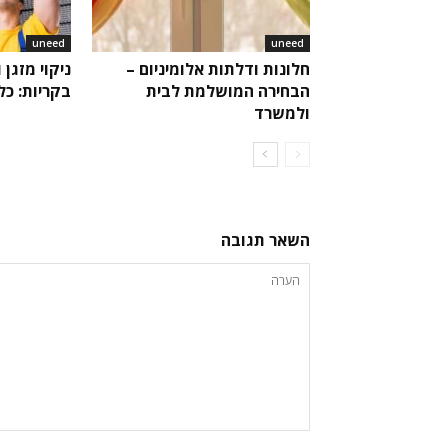
uneed
uneed
חלונות ודלתות אלומיניום –
ניקוי מזגן 
הבחירה המושלמת לבית
בקריות: כ
ולמשרד
השאר תגובה