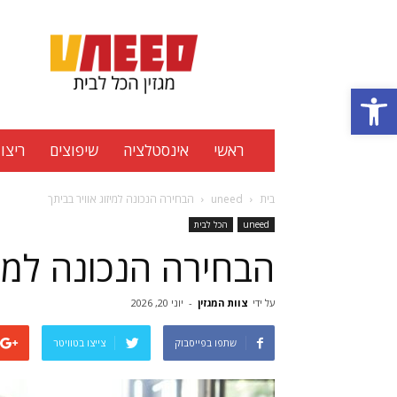
Uneed
מגזין
הכל
פתח סרגל נגישות
לבית
ראשי
אינסטלציה
שיפוצים
ריצוף
בית
uneed
הבחירה הנכונה למיזוג אוויר בביתך
uneed
הכל לבית
הבחירה הנכונה למיז
על ידי
צוות המגזין
-
יוני 20, 2026
שתפו בפייסבוק
צייצו בטוויטר