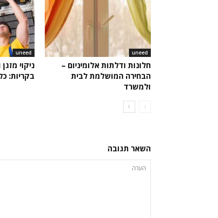
uneed
uneed
חלונות ודלתות אלומיניום –
ניקוי מזגן 
הבחירה המושלמת לבית
בקריות: כ
ולמשרד
השאר תגובה