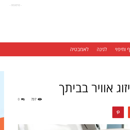
- פרסומת -
 וחיפוי
לגינה
לאמבטיה
וג אוויר בביתך
0
737