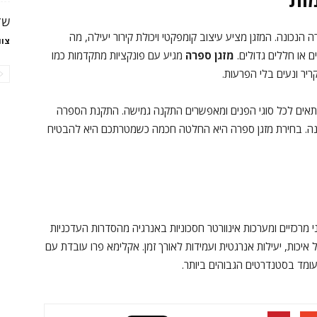
שד
 הנכונה. המזגן מציע עיצוב קומפקטי ויכולת קירור יעילה, מה
צוו
ם או חללים גדולים.
מזגן ספרה
מגיע עם פונקציות מתקדמות כמו
ריר ונעים בלי הפרעות.
מתאים לכל סוגי הפנים ומאפשרים התקנה גמישה. התקנת הספרה
קנה. בחירת מזגן ספרה היא החלטה חכמה כשמטרתכם היא להבטיח
י מרכזיים ומערכות אינוורטר חסכוניות באנרגיה מהסדרות העדכניות
איכות, יעילות אנרגטית ועמידות לאורך זמן. אקלימא פרו עובדת עם
עומד בסטנדרטים הגבוהים ביותר.