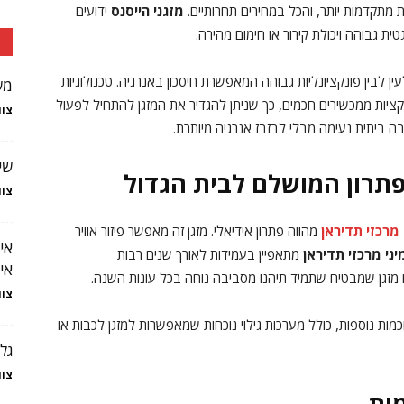
ת מתקדמות יותר, והכל במחירים תחרותיים.
מזגני הייסנס
ידועים
 גבוהה ויכולת קירור או חימום מהירה.
ן לבין פונקציונליות גבוהה המאפשרת חיסכון באנרגיה. טכנולוגיות
מש
יות ממכשירים חכמים, כך שניתן להגדיר את המזגן להתחיל לפעול
צוו
ה ביתית נעימה מבלי לבזבז אנרגיה מיותרת.
שי
הפתרון המושלם לבית הגדול
צוו
 מרכזי תדיראן
מהווה פתרון אידיאלי. מזגן זה מאפשר פיזור אוויר
אי
יני מרכזי תדיראן
מתאפיין בעמידות לאורך שנים רבות
אי
ו מזגן שמבטיח שתמיד תיהנו מסביבה נוחה בכל עונות השנה.
צוו
מות נוספות, כולל מערכות גילוי נוכחות שמאפשרות למזגן לכבות או
גל
צוו
מות