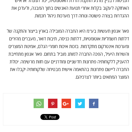
הכניסות לבניין. מרגע התקנת הדלת האוטומטית, יכול המנהל או איש
האחזקה לעקוב בקלות אחרי תנועת האנשים בתוך המבנה, ולעדכן את
ההגדרות בצורה פשוטה ונוחה דרך מערכות ניהול חכמות.
פאר אנפון תעשיות בע"מ היא החברה המובילה בארץ בייצור והתקנה של
דלתות חשמליות אוטומטיות, דלתות כניסה, תיבות דואר, מעברים מהירים
ומערכות אינטרקום מתקדמות. בזכות איכות חומרי הגלם, אמינות המוצרים
והשירות היעיל, הפכה החברה למותג מוביל בתחום. פאר אנפון מתחייבת
להעניק ללקוחותיה פתרונות חדשניים ומודרניים עם חזות מרשימה. יכולת
החברה ליישם פתרונות בהתאמה אישית מבטיחה שלקוחותיה יקבלו את
המוצר המתאים ביותר לצרכיהם.