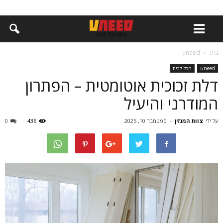
בית
uneed
uneed
הכל לבית
דלת זכוכית אוטומטית – הפתרון
המודרני והיעיל
על ידי
צוות המגזין
-
ספטמבר 10, 2025
436
0