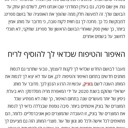
נוח. אין שום סיבה, גם בעידן המודרני שבו אנחנו חיים, לשלם הון עתק על
הבושם שלך. זה למעשה חלק ממה שהופך את האופציה של בושם ספרינג
למבוקשת כל כך. מחכה לך גם חווית לקוח טובה, כי מדובר על מותג אמין
ביותר, כך שאין ספק שאחרי הבושם הראשון של ספרינג שתיקני, לא תוכלי
לחשוב על בשמים אחרים.
האיפור והטיפוח שכדאי לך להוסיף לריח
מעבר לבושם החדש שכדאי לך לקנות לעצמך, טבעי שתרצי גם לנסות
מותגים חדשים בתחום האיפור והטיפוח. לכן, אם עוד לא יצא לך לנסות את
המותג העונה לשם
בוניק
, עכשיו זה הרגע הנכון לכך. מדובר על מותג
ישראלי שהוקם בשנת 2020 על ידי המאפרת מריה מסלרסקי. היא בעלת
ניסיון של יותר מעשרים שנה בתחום האיפור, כך שזה לא מפתיע שכל
המוצרים של בוניק איכותיים ביותר. סיבה נוספת שבגללה כדאי לך לנסות
את המוצרים של בוניק, זו העובדה שהמוצרים כאן אוניברסליים. כלומר, הם
מתאימים לכל אישה ולכל סוג וגוון של עור. מוצרי המותג הזה גם מציעים לך