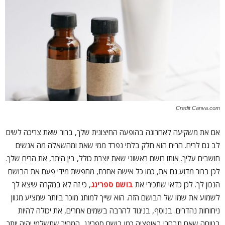
Credit Canva.com
אם את משקיעה לאחרונה בהופעה החיצונית שלך, ברור שאת צריכה לשים
לב גם לריח. הריח הוא חלק בלתי נפרד ממי שאת ומהשאלה מה אנשים
חושבים עליך. אותו רושם ראשוני שאת יוצרת כולל, בין היתר, את הריח שלך.
לכן ברור מדוע גם את, כמו כל אישה אחרת, מחפשת מידי פעם את הבושם
הנכון לך. לכן כדאי שתכירי את
בושם ספרינג
, כי זה לא במקרה שיצא לך
לשמוע את שמו של הבושם הזה. הוא שייך למותג מוכר ביותר שמציע מגוון
ניחוחות נהדרים. בנוסף, בניגוד להרבה בשמים אחרים, את יכולה להיות
בטוחה שאם תבחרי באופציה כמו בושם ספרינג, המחיר שתשלמי יהיה יותר