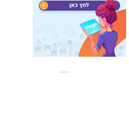
- פרסומת -